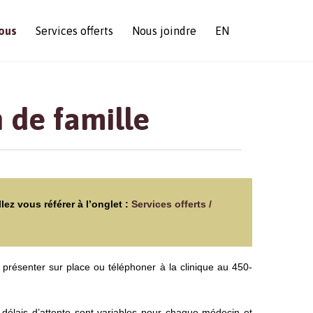
Skip
ous
Services offerts
Nous joindre
EN
to
content
 de famille
ez vous référer à l’onglet :
Services offerts /
présenter sur place ou téléphoner à la clinique au 450-
 délais d’attente sont variables pour chaque médecin et